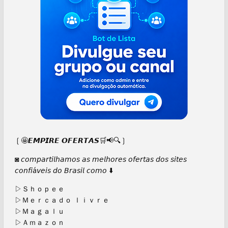
❲🤩𝙀𝙈𝙋𝙄𝙍𝙀 𝙊𝙁𝙀𝙍𝙏𝘼𝙎🛒📢🔍❳
◙ 𝘤𝘰𝘮𝘱𝘢𝘳𝘵𝘪𝘭𝘩𝘢𝘮𝘰𝘴 𝘢𝘴 𝘮𝘦𝘭𝘩𝘰𝘳𝘦𝘴 𝘰𝘧𝘦𝘳𝘵𝘢𝘴 𝘥𝘰𝘴 𝘴𝘪𝘵𝘦𝘴
𝘤𝘰𝘯𝘧𝘪á𝘷𝘦𝘪𝘴 𝘥𝘰 𝘉𝘳𝘢𝘴𝘪𝘭 𝘤𝘰𝘮𝘰 ⬇️
▷Ｓｈｏｐｅｅ
▷Ｍｅｒｃａｄｏ ｌｉｖｒｅ
▷Ｍａｇａｌｕ
▷Ａｍａｚｏｎ