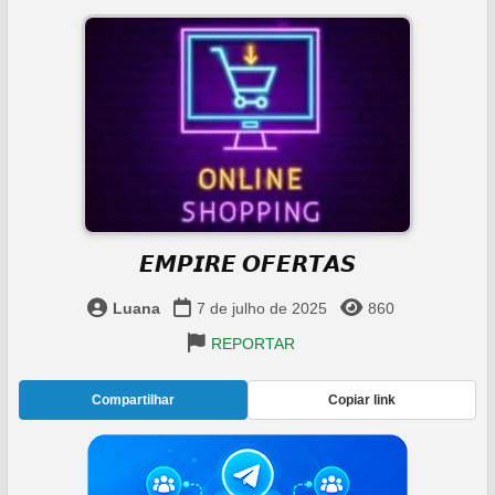
𝙀𝙈𝙋𝙄𝙍𝙀 𝙊𝙁𝙀𝙍𝙏𝘼𝙎
Luana
7 de julho de 2025
860
REPORTAR
Compartilhar
Copiar link