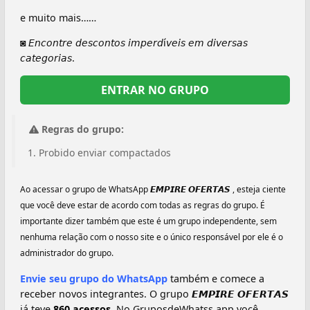
͏e ͏m͏u͏i͏t͏o ͏m͏a͏i͏s……
◙ 𝘌𝘯𝘤𝘰𝘯𝘵𝘳𝘦 𝘥𝘦𝘴𝘤𝘰𝘯𝘵𝘰𝘴 𝘪𝘮𝘱𝘦𝘳𝘥í𝘷𝘦𝘪𝘴 𝘦𝘮 𝘥𝘪𝘷𝘦𝘳𝘴𝘢𝘴
𝘤𝘢𝘵𝘦𝘨𝘰𝘳𝘪𝘢𝘴.
ENTRAR NO GRUPO
Regras do grupo:
Probido enviar compactados
Ao acessar o grupo de WhatsApp
𝙀𝙈𝙋𝙄𝙍𝙀 𝙊𝙁𝙀𝙍𝙏𝘼𝙎
, esteja ciente
que você deve estar de acordo com todas as regras do grupo. É
importante dizer também que este é um grupo independente, sem
nenhuma relação com o nosso site e o único responsável por ele é o
administrador do grupo.
Envie seu grupo do WhatsApp
também e comece a
receber novos integrantes. O grupo 𝙀𝙈𝙋𝙄𝙍𝙀 𝙊𝙁𝙀𝙍𝙏𝘼𝙎
já teve
860 acessos.
No GruposdeWhatss.app você