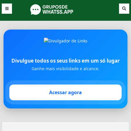
Divulgue todos os seus links em um só lugar
Ganhe mais visibilidade e alcance.
Acessar agora