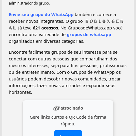
administrador do grupo.
Envie seu grupo do WhatsApp
também e comece a
receber novos integrantes. O grupo ️ ℝ 𝕆 𝔹 𝕃 𝕆 𝕏 𝔾 𝔼 ℝ
𝔸 𝕃 ️ já teve
621 acessos.
No GruposdeWhatss.app você
encontra uma variedade de
grupos de whatsapp
organizados em diversas categorias.
Encontre facilmente grupos de seu interesse para se
conectar com outras pessoas que compartilham dos
mesmos interesses, seja para fins pessoais, profissionais
ou de entretenimento. Com o Grupos de WhatsApp os
usuários podem descobrir novas comunidades, trocar
informações, fazer novas amizades e expandir seus
horizontes.
💰
Patrocinado
Gere links curtos e QR Code de forma
rápida.