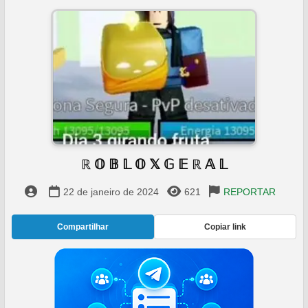
️ ℝ 𝕆 𝔹 𝕃 𝕆 𝕏 𝔾 𝔼 ℝ 𝔸 𝕃 ️
22 de janeiro de 2024
621
REPORTAR
Compartilhar
Copiar link