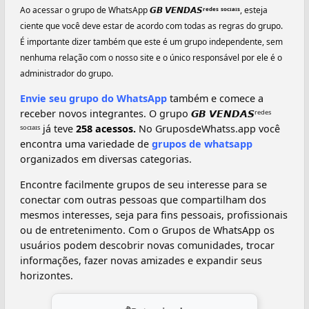
Ao acessar o grupo de WhatsApp
𝙂𝘽 𝙑𝙀𝙉𝘿𝘼𝙎ʳᵉᵈᵉˢ ˢᵒᶜᶦᵃᶦˢ
, esteja
ciente que você deve estar de acordo com todas as regras do grupo.
É importante dizer também que este é um grupo independente, sem
nenhuma relação com o nosso site e o único responsável por ele é o
administrador do grupo.
Envie seu grupo do WhatsApp
também e comece a
receber novos integrantes. O grupo 𝙂𝘽 𝙑𝙀𝙉𝘿𝘼𝙎ʳᵉᵈᵉˢ
ˢᵒᶜᶦᵃᶦˢ já teve
258 acessos.
No GruposdeWhatss.app você
encontra uma variedade de
grupos de whatsapp
organizados em diversas categorias.
Encontre facilmente grupos de seu interesse para se
conectar com outras pessoas que compartilham dos
mesmos interesses, seja para fins pessoais, profissionais
ou de entretenimento. Com o Grupos de WhatsApp os
usuários podem descobrir novas comunidades, trocar
informações, fazer novas amizades e expandir seus
horizontes.