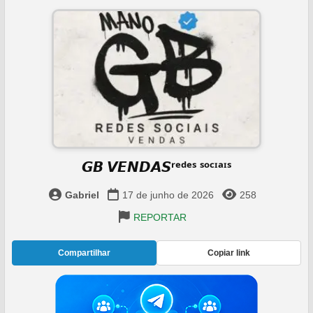
𝙂𝘽 𝙑𝙀𝙉𝘿𝘼𝙎ʳᵉᵈᵉˢ ˢᵒᶜᶦᵃᶦˢ
Gabriel
17 de junho de 2026
258
REPORTAR
Compartilhar
Copiar link