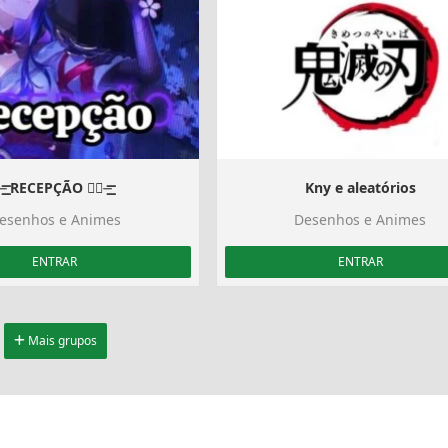
⏤͟͟͞͞ RECEPÇÃO ⃟⃤⏤͟͟͞͞
Kny e aleatórios
esenhos e Animes
Desenhos e Animes
ENTRAR
ENTRAR
Mais grupos