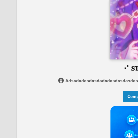
･ﾟ 𝐒𝐓
Adsadadasdasdadadasdasdasda
Compa