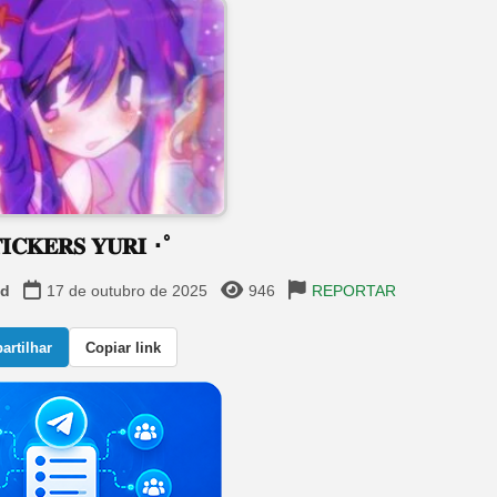
𝐈𝐂𝐊𝐄𝐑𝐒 𝐘𝐔𝐑𝐈 ･ﾟ
sd
17 de outubro de 2025
946
REPORTAR
rtilhar
Copiar link