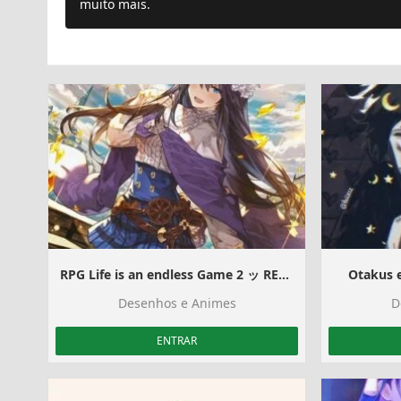
muito mais.
RPG Life is an endless Game 2 ッ RECRUTAMENTO
Otakus 
Desenhos e Animes
D
ENTRAR