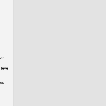
gar
 leve
ses