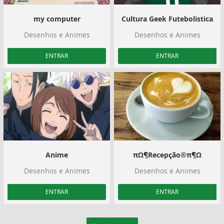
my computer
Cultura Geek Futebolistica
Desenhos e Animes
Desenhos e Animes
ENTRAR
ENTRAR
Anime
πΩ¶Recepção®π¶Ω
Desenhos e Animes
Desenhos e Animes
ENTRAR
ENTRAR