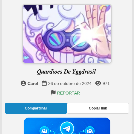
𝑄𝑢𝑎𝑟𝑑𝑖𝑜𝑒𝑠 𝐷𝑒 𝑌𝑔𝑔𝑑𝑟𝑎𝑠𝑖𝑙 ‍️
Carol
26 de outubro de 2024
971
REPORTAR
Compartilhar
Copiar link