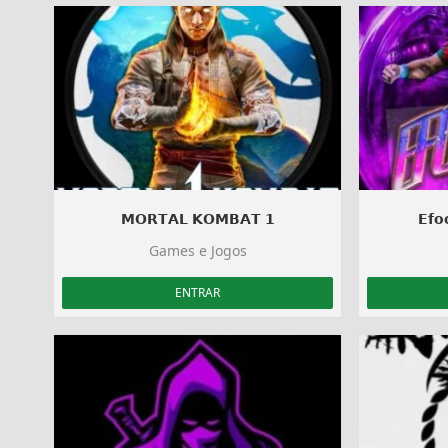
𝗠𝗢𝗥𝗧𝗔𝗟 𝗞𝗢𝗠𝗕𝗔𝗧 𝟭
𝗘𝗳𝗼
Games e Jogos
ENTRAR