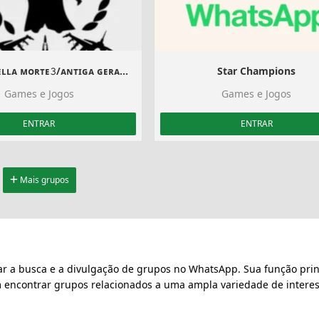
sǫᴜᴀᴅʀᴀ ᴅᴇʟʟᴀ ᴍᴏʀᴛᴇ𝟹/ᴀɴᴛɪɢᴀ ɢᴇʀᴀᴄᴀᴏ
Star Champions
Games e Jogos
Games e Jogos
ENTRAR
ENTRAR
Mais grupos
ar a busca e a divulgação de grupos no WhatsApp. Sua função prin
m encontrar grupos relacionados a uma ampla variedade de interes