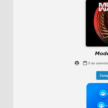
𝙈𝙤𝙙𝙚
9 de setemb
Compa