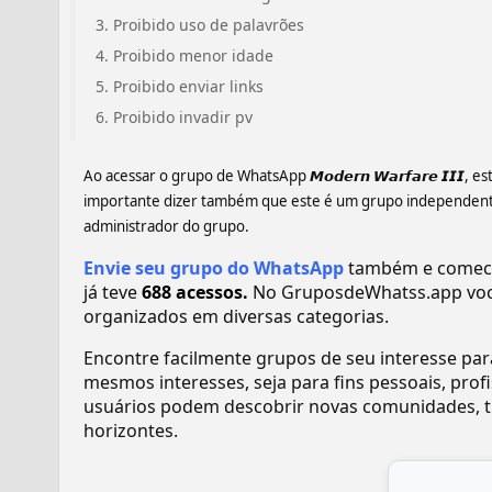
Proibido uso de palavrões
Proibido menor idade
Proibido enviar links
Proibido invadir pv
Ao acessar o grupo de WhatsApp
𝙈𝙤𝙙𝙚𝙧𝙣 𝙒𝙖𝙧𝙛𝙖𝙧𝙚 𝙄𝙄𝙄
, es
importante dizer também que este é um grupo independente,
administrador do grupo.
Envie seu grupo do WhatsApp
também e comece a r
já teve
688 acessos.
No GruposdeWhatss.app voc
organizados em diversas categorias.
Encontre facilmente grupos de seu interesse pa
mesmos interesses, seja para fins pessoais, pr
usuários podem descobrir novas comunidades, tr
horizontes.