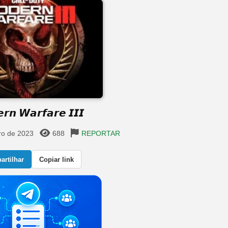
𝙧𝙣 𝙒𝙖𝙧𝙛𝙖𝙧𝙚 𝙄𝙄𝙄
ro de 2023
688
REPORTAR
rtilhar
Copiar link