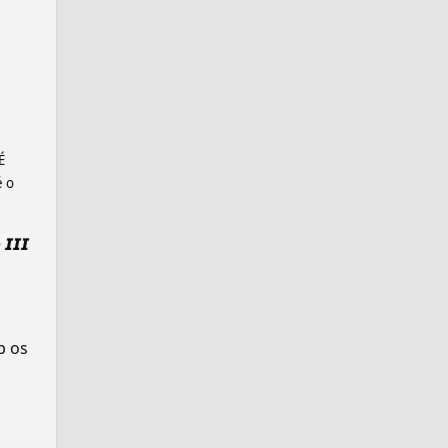
É
é o
𝙄𝙄
p os