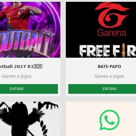
𝗼𝘁𝗯𝗮𝗹𝗹 𝟮𝟬𝟮𝟳 𝗫𝟭🇧🇷
BATE-PAPO
Games e Jogos
Games e Jogos
ENTRAR
ENTRAR