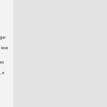
ugar
 leve
ses
s
, e