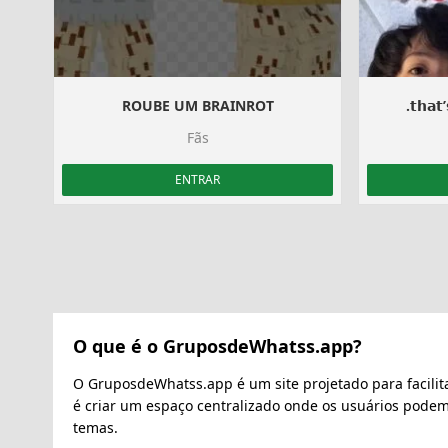
ROUBE UM BRAINROT
.𝘁𝗵𝗮𝘁’
Fãs
ENTRAR
O que é o GruposdeWhatss.app?
O GruposdeWhatss.app é um site projetado para facilit
é criar um espaço centralizado onde os usuários pode
temas.