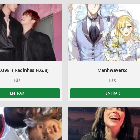
OVE ️‍ ( Fadinhas H.G.B)
Manhwaverso
Fãs
Fãs
ENTRAR
ENTRAR