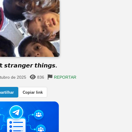
𝘁 𝙨𝙩𝙧𝙖𝙣𝙜𝙚𝙧 𝙩𝙝𝙞𝙣𝙜𝙨.
tubro de 2025
836
REPORTAR
rtilhar
Copiar link