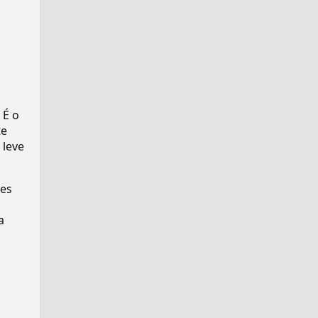
 É o
te
 leve
ses
a