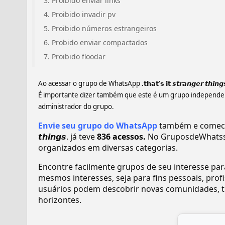
Proibido enviar links
Proibido invadir pv
Proibido números estrangeiros
Probido enviar compactados
Proibido floodar
Ao acessar o grupo de WhatsApp
.𝘁𝗵𝗮𝘁’𝘀 𝗶𝘁 𝙨𝙩𝙧𝙖𝙣𝙜𝙚𝙧 𝙩𝙝𝙞𝙣
É importante dizer também que este é um grupo independent
administrador do grupo.
Envie seu grupo do WhatsApp
também e comece a r
𝙩𝙝𝙞𝙣𝙜𝙨. já teve
836 acessos.
No GruposdeWhatss
organizados em diversas categorias.
Encontre facilmente grupos de seu interesse pa
mesmos interesses, seja para fins pessoais, pr
usuários podem descobrir novas comunidades, tr
horizontes.