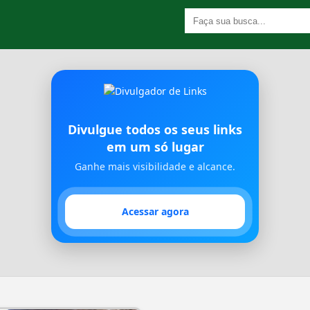
Divulgue todos os seus links
em um só lugar
Ganhe mais visibilidade e alcance.
Acessar agora