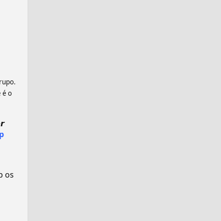
grupo.
 é o
𝙧
p
p os