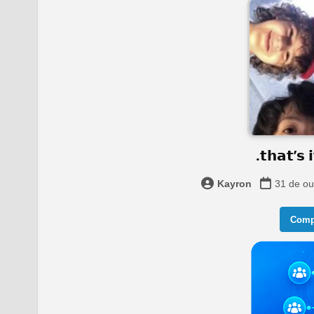
.𝘁𝗵𝗮𝘁’𝘀 
Kayron
31 de ou
Compa