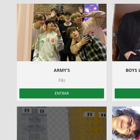
ARMY’S
BOYS L
Fãs
ENTRAR