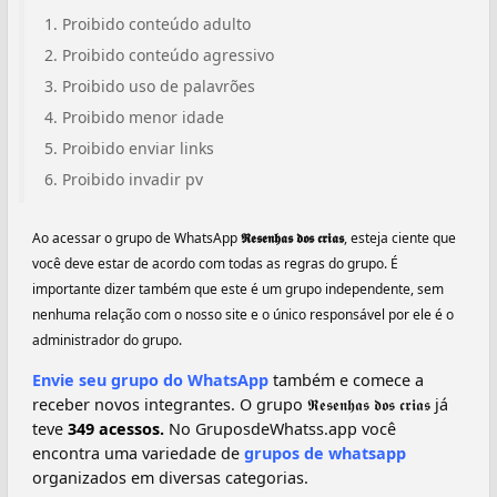
Proibido conteúdo adulto
Proibido conteúdo agressivo
Proibido uso de palavrões
Proibido menor idade
Proibido enviar links
Proibido invadir pv
Ao acessar o grupo de WhatsApp
𝕽𝖊𝖘𝖊𝖓𝖍𝖆𝖘 𝖉𝖔𝖘 𝖈𝖗𝖎𝖆𝖘
, esteja ciente que
você deve estar de acordo com todas as regras do grupo. É
importante dizer também que este é um grupo independente, sem
nenhuma relação com o nosso site e o único responsável por ele é o
administrador do grupo.
Envie seu grupo do WhatsApp
também e comece a
receber novos integrantes. O grupo 𝕽𝖊𝖘𝖊𝖓𝖍𝖆𝖘 𝖉𝖔𝖘 𝖈𝖗𝖎𝖆𝖘 já
teve
349 acessos.
No GruposdeWhatss.app você
encontra uma variedade de
grupos de whatsapp
organizados em diversas categorias.