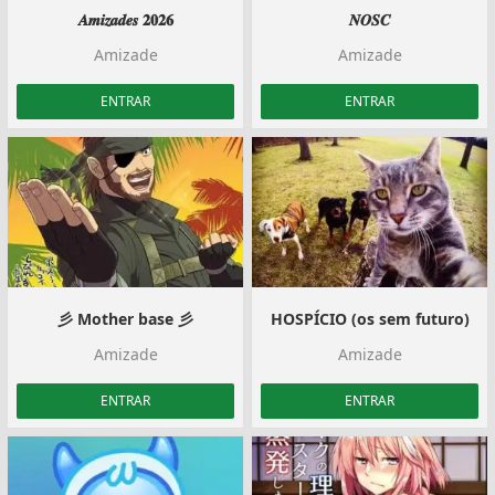
𝑨𝒎𝒊𝒛𝒂𝒅𝒆𝒔 𝟐𝟎𝟐𝟔
𝑵𝑶𝑺𝑪
Amizade
Amizade
ENTRAR
ENTRAR
彡 Mother base 彡
HOSPÍCIO (os sem futuro)
Amizade
Amizade
ENTRAR
ENTRAR