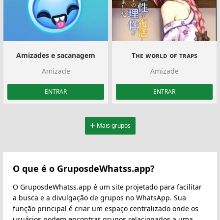
Amizades e sacanagem
Tʜᴇ ᴡᴏʀʟᴅ ᴏғ ᴛʀᴀᴘs
Amizade
Amizade
ENTRAR
ENTRAR
Mais grupos
O que é o GruposdeWhatss.app?
O GruposdeWhatss.app é um site projetado para facilitar
a busca e a divulgação de grupos no WhatsApp. Sua
função principal é criar um espaço centralizado onde os
usuários podem encontrar grupos relacionados a uma