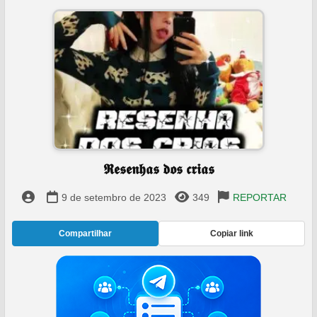
𝕽𝖊𝖘𝖊𝖓𝖍𝖆𝖘 𝖉𝖔𝖘 𝖈𝖗𝖎𝖆𝖘
9 de setembro de 2023
349
REPORTAR
Compartilhar
Copiar link