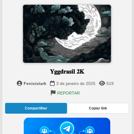
𝐘𝐠𝐠𝐝𝐫𝐚𝐬𝐢𝐥 𝟐𝐊
Fenixistark
3 de janeiro de 2025
519
REPORTAR
Compartilhar
Copiar link