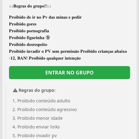
↓↓𝐑𝐞𝐠𝐫𝐚𝐬 𝐝𝐨 𝐠𝐫𝐮𝐩𝐨!!↓↓
𝐏𝐫𝐨𝐢𝐛𝐢𝐝𝐨 𝐝𝐞 𝐢𝐫 𝐧𝐨 𝐏𝐯 𝐝𝐚𝐬 𝐦𝐢𝐧𝐚𝐬 𝐞 𝐩𝐞𝐝𝐢𝐫
𝐏𝐫𝐨𝐢𝐛𝐢𝐝𝐨 𝐠𝐨𝐫𝐞𝐬
𝐏𝐫𝐨𝐢𝐛𝐢𝐝𝐨 𝐩𝐨𝐫𝐧𝐨𝐠𝐫𝐚𝐟𝐢𝐚
𝐏𝐫𝐨𝐢𝐛𝐢𝐝𝐨 𝐟𝐢𝐠𝐮𝐫𝐢𝐧𝐡𝐚 🔞
𝐏𝐫𝐨𝐢𝐛𝐢𝐝𝐨 𝐝𝐞𝐬𝐫𝐞𝐬𝐩𝐞𝐢𝐭𝐨
𝐏𝐫𝐨𝐢𝐛𝐢𝐝𝐨 𝐢𝐧𝐯𝐚𝐝𝐢𝐫 𝐨 𝐏𝐕 𝐬𝐞𝐦 𝐩𝐞𝐫𝐦𝐢𝐬𝐬𝐚̃𝐨 𝐏𝐫𝐨𝐢𝐛𝐢𝐝𝐨 𝐜𝐫𝐢𝐚𝐧𝐜̧𝐚𝐬 𝐚𝐛𝐚𝐢𝐱𝐨
-𝟏𝟐, 𝐁𝐀𝐍! 𝐏𝐫𝐨𝐢𝐛𝐢𝐝𝐨 𝐪𝐮𝐚𝐥𝐪𝐮𝐞𝐫 𝐢𝐧𝐭𝐞𝐧𝐜̧𝐚̃𝐨
ENTRAR NO GRUPO
Regras do grupo:
Proibido conteúdo adulto
Proibido conteúdo agressivo
Proibido menor idade
Proibido enviar links
Proibido invadir pv