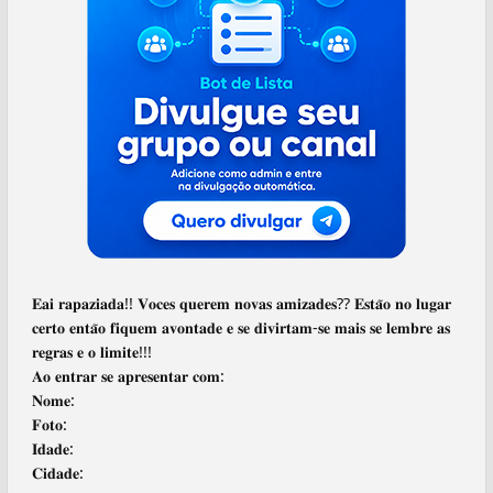
𝐄𝐚𝐢 𝐫𝐚𝐩𝐚𝐳𝐢𝐚𝐝𝐚!! 𝐕𝐨𝐜𝐞𝐬 𝐪𝐮𝐞𝐫𝐞𝐦 𝐧𝐨𝐯𝐚𝐬 𝐚𝐦𝐢𝐳𝐚𝐝𝐞𝐬?? 𝐄𝐬𝐭𝐚̃𝐨 𝐧𝐨 𝐥𝐮𝐠𝐚𝐫
𝐜𝐞𝐫𝐭𝐨 𝐞𝐧𝐭𝐚̃𝐨 𝐟𝐢𝐪𝐮𝐞𝐦 𝐚𝐯𝐨𝐧𝐭𝐚𝐝𝐞 𝐞 𝐬𝐞 𝐝𝐢𝐯𝐢𝐫𝐭𝐚𝐦-𝐬𝐞 𝐦𝐚𝐢𝐬 𝐬𝐞 𝐥𝐞𝐦𝐛𝐫𝐞 𝐚𝐬
𝐫𝐞𝐠𝐫𝐚𝐬 𝐞 𝐨 𝐥𝐢𝐦𝐢𝐭𝐞!!!
𝐀𝐨 𝐞𝐧𝐭𝐫𝐚𝐫 𝐬𝐞 𝐚𝐩𝐫𝐞𝐬𝐞𝐧𝐭𝐚𝐫 𝐜𝐨𝐦:
𝐍𝐨𝐦𝐞:
𝐅𝐨𝐭𝐨:
𝐈𝐝𝐚𝐝𝐞:
𝐂𝐢𝐝𝐚𝐝𝐞: