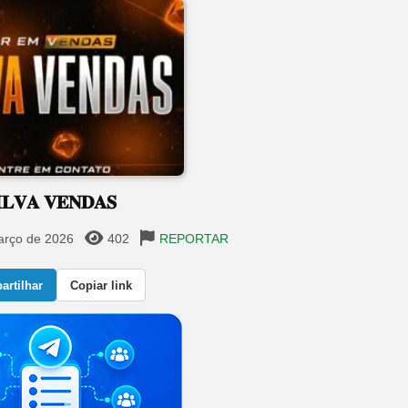
𝐈𝐋𝐕𝐀 𝐕𝐄𝐍𝐃𝐀𝐒
arço de 2026
402
REPORTAR
rtilhar
Copiar link