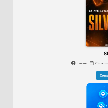
𝐒
Lucas
20 de m
Compa