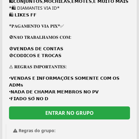
🛍️𝗖𝗢𝗡𝗝𝗨𝗡𝗧𝗢𝗦,𝗠𝗢𝗖𝗛𝗜𝗟𝗔𝗦,𝗘𝗠𝗢𝗧𝗘𝗦,𝗘 𝗠𝗨𝗜𝗧𝗢 𝗠𝗔𝗜𝗦
*🛍️ DIAMANTES VIA ID*
🛍️ 𝗟𝗜𝗞𝗘𝗦 𝗙𝗙
*𝐏𝐀𝐆𝐀𝐌𝐄𝐍𝐓𝐎 𝐕𝐈𝐀 𝐏𝐈𝐗*✅
🚫𝐍𝐀̃𝐎 𝐓𝐑𝐀𝐁𝐀𝐋𝐇𝐀𝐌𝐎𝐒 𝐂𝐎𝐌:
🚫𝗩𝗘𝗡𝗗𝗔𝗦 𝗗𝗘 𝗖𝗢𝗡𝗧𝗔𝗦
🚫𝗖𝗢𝗗𝗜𝗖𝗢𝗦 𝗘 𝗧𝗥𝗢𝗖𝗔𝗦
⚠️ 𝐑𝐄𝐆𝐑𝐀𝐒 𝐈𝐌𝐏𝐎𝐑𝐓𝐀𝐍𝐓𝐄𝐒:
•𝗩𝗘𝗡𝗗𝗔𝗦 𝗘 𝗜𝗡𝗙𝗢𝗥𝗠𝗔𝗖̧𝗢̄𝗘𝗦 𝗦𝗢𝗠𝗘𝗡𝗧𝗘 𝗖𝗢𝗠 𝗢𝗦
𝗔𝗗𝗠𝘀
•𝗡𝗔𝗗𝗔 𝗗𝗘 𝗖𝗛𝗔𝗠𝗔𝗥 𝗠𝗘𝗠𝗕𝗥𝗢𝗦 𝗡𝗢 𝗣𝗩
•𝗙𝗜𝗔𝗗𝗢 𝗦𝗢̄ 𝗡𝗢 𝗗
ENTRAR NO GRUPO
Regras do grupo: