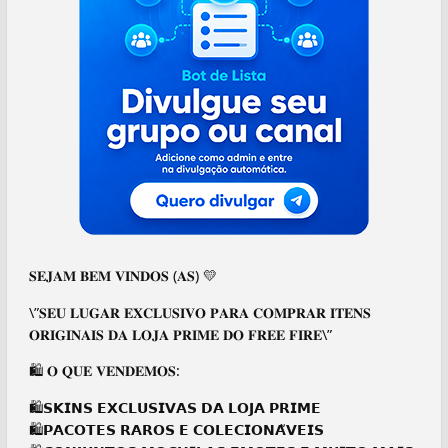
𝐒𝐄𝐉𝐀𝐌 𝐁𝐄𝐌 𝐕𝐈𝐍𝐃𝐎𝐒 (𝐀𝐒) 💛
\”𝐒𝐄𝐔 𝐋𝐔𝐆𝐀𝐑 𝐄𝐗𝐂𝐋𝐔𝐒𝐈𝐕𝐎 𝐏𝐀𝐑𝐀 𝐂𝐎𝐌𝐏𝐑𝐀𝐑 𝐈𝐓𝐄𝐍𝐒
𝐎𝐑𝐈𝐆𝐈𝐍𝐀𝐈𝐒 𝐃𝐀 𝐋𝐎𝐉𝐀 𝐏𝐑𝐈𝐌𝐄 𝐃𝐎 𝐅𝐑𝐄𝐄 𝐅𝐈𝐑𝐄\”
🛍️ 𝐎 𝐐𝐔𝐄 𝐕𝐄𝐍𝐃𝐄𝐌𝐎𝐒:
🛍️𝗦𝗞𝗜𝗡𝗦 𝗘𝗫𝗖𝗟𝗨𝗦𝗜𝗩𝗔𝗦 𝗗𝗔 𝗟𝗢𝗝𝗔 𝗣𝗥𝗜𝗠𝗘
🛍️𝗣𝗔𝗖𝗢𝗧𝗘𝗦 𝗥𝗔𝗥𝗢𝗦 𝗘 𝗖𝗢𝗟𝗘𝗖𝗜𝗢𝗡𝗔̃𝗩𝗘𝗜𝗦