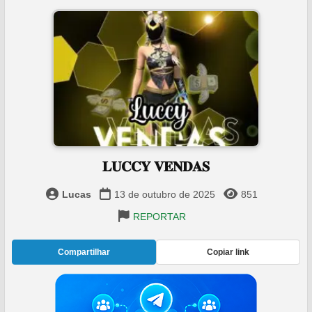
𝐋𝐔𝐂𝐂𝐘 𝐕𝐄𝐍𝐃𝐀𝐒
Lucas
13 de outubro de 2025
851
REPORTAR
Compartilhar
Copiar link