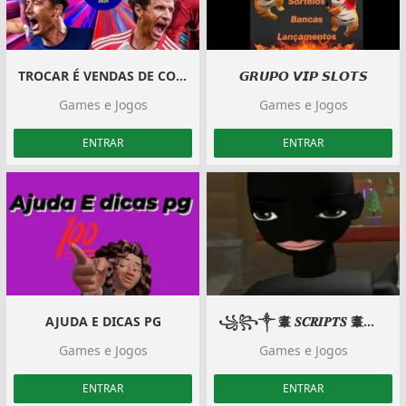
TROCAR É VENDAS DE CONTAS EFOOTBALL
𝙂𝙍𝙐𝙋𝙊 𝙑𝙄𝙋 𝙎𝙇𝙊𝙏𝙎
Games e Jogos
Games e Jogos
ENTRAR
ENTRAR
AJUDA E DICAS PG
꧁꧂༒ 䡤 𝑺𝑪𝑹𝑰𝑷𝑻𝑺 䡤༒ ꧁꧂
Games e Jogos
Games e Jogos
ENTRAR
ENTRAR