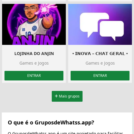
LOJINHA DO ANJIN
• 𝗜𝗡𝗢𝗩𝗔 – 𝗖𝗛𝗔𝗧 𝗚𝗘𝗥𝗔𝗟 •
Games e Jogos
Games e Jogos
ENTRAR
ENTRAR
Mais grupos
O que é o GruposdeWhatss.app?
O GruposdeWhatss.app é um site projetado para facilitar