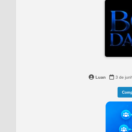
Luan
3 de jun
Compa