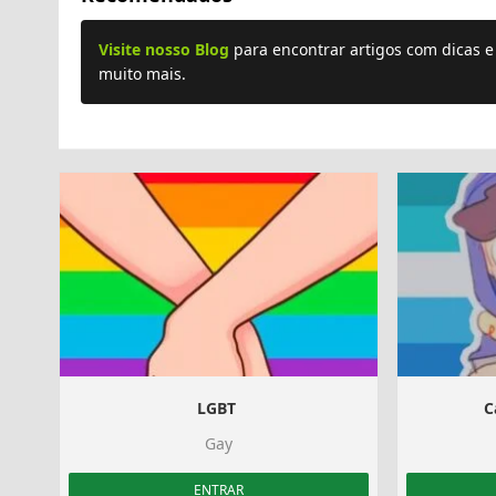
Visite nosso Blog
para encontrar artigos com dicas 
muito mais.
LGBT ️‍
C
Gay
ENTRAR