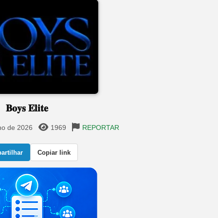
𝐁𝐨𝐲𝐬 𝐄𝐥𝐢𝐭𝐞
ho de 2026
1969
REPORTAR
rtilhar
Copiar link