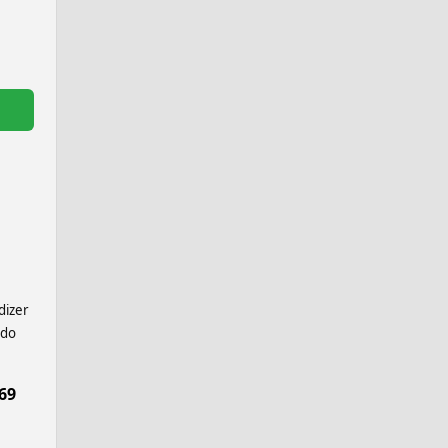
dizer
 do
69