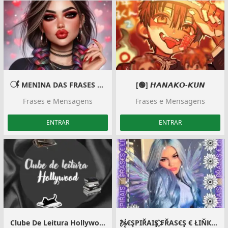
𓋜 MENINA DAS FRASES 𓋜
[🟢] 𝙃𝘼𝙉𝘼𝙆𝙊-𝙆𝙐𝙉
Frases e Mensagens
Frases e Mensagens
ENTRAR
ENTRAR
Clube De Leitura Hollywood
⃟⃫⃜𝄞€ŞPIŘAIŞ ⃟₣ŘAS€Ş € ŁIŇҜŞ⃟⃫⃜