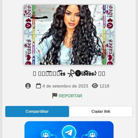
𝆺𝅥𝅮 ፝⃟🅕︎︎͠𝖗𝖆𝖘֟۬۬۬͡𝖊𝖘 𓇻🅥︎︎𝖎𝖉֟֗֗۬۬۬͡𝖊𝖔͠𝖘𝆺𝅥𝅮 ፝⃟
4 de setembro de 2023
1218
REPORTAR
Compartilhar
Copiar link