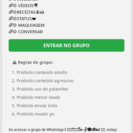
🌈🌻 VÍDEOS🎥
🌈🌻RECEITAS🍝🍰
🌈🌻STATUS❤️
🌈🌻 MAQUIAGEM
🌈🌻 CONVERSAR
ENTRAR NO GRUPO
Regras do grupo:
Proibido conteúdo adulto
Proibido conteúdo agressivo
Proibido uso de palavrões
Proibido menor idade
Proibido enviar links
Proibido invadir pv
Ao acessar o grupo de WhatsApp
𝆺𝅥𝅮 ፝⃟🅕︎︎͠𝖗𝖆𝖘֟۬۬۬͡𝖊𝖘 𓇻🅥︎︎𝖎𝖉֟֗֗۬۬۬͡𝖊𝖔͠𝖘𝆺𝅥𝅮 ፝⃟
, esteja