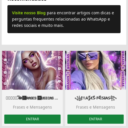
Visite nosso Blog
para encontrar artigos com dicas e
perguntas frequentes relacionadas ao WhatsApp e
redes sociais e muito mais.
ᬏᬸ᭄⃕⃝.፝֟🪷🅵𝐑𝐀𝐒𝐄𝐒 🅼𝐔𝐒𝐈𝐂𝐀𝐒 🆅𝐈𝐃𝐄𝐎𝐒 𝐄 🅵𝐈𝐆𝐔𝐑𝐈𝐍𝐇𝐀𝐒ᬏᬸ᭄⃕⃝.፝֟🪷
꧁ʄℜAۣۣۜۜS̷€ۜۜS̷ P̷ۜۜ€ۜۜS̷Ɨ₳S̷꧂
Frases e Mensagens
Frases e Mensagens
ENTRAR
ENTRAR