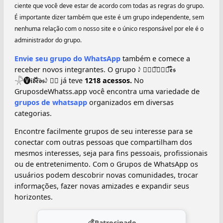
ciente que você deve estar de acordo com todas as regras do grupo.
É importante dizer também que este é um grupo independente, sem
nenhuma relação com o nosso site e o único responsável por ele é o
administrador do grupo.
Envie seu grupo do WhatsApp
também e comece a
receber novos integrantes. O grupo 𝆺𝅥𝅮 ፝⃟🅕︎︎͠𝖗𝖆𝖘֟۬۬۬͡𝖊𝖘
𓇻🅥︎︎𝖎𝖉֟֗֗۬۬۬͡𝖊𝖔͠𝖘𝆺𝅥𝅮 ፝⃟ já teve
1218 acessos.
No
GruposdeWhatss.app você encontra uma variedade de
grupos de whatsapp
organizados em diversas
categorias.
Encontre facilmente grupos de seu interesse para se
conectar com outras pessoas que compartilham dos
mesmos interesses, seja para fins pessoais, profissionais
ou de entretenimento. Com o Grupos de WhatsApp os
usuários podem descobrir novas comunidades, trocar
informações, fazer novas amizades e expandir seus
horizontes.
Patrocinado