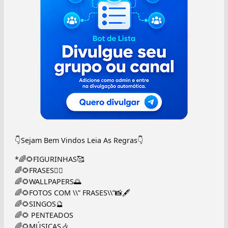
👇Sejam Bem Vindos Leia As Regras👇
*🌈🌻FIGURINHAS🥰
🌈🌻FRASES✍🏻
🌈🌻WALLPAPERS🌅
🌈🌻FOTOS COM \\” FRASES\\”📸🖋
🌈🌻SINGOS🔮
🌈🌻 PENTEADOS
🌈🌻MÚSICAS🎶