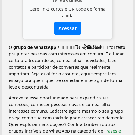
💰
Gere links curtos e QR Code de forma
rápida.
Acessar
O
grupo de WhatsApp 𝆺𝅥𝅮 ፝⃟🅕︎︎͠𝖗𝖆𝖘֟۬۬۬͡𝖊𝖘 𓇻🅥︎︎𝖎𝖉֟֗֗۬۬۬͡𝖊𝖔͠𝖘𝆺𝅥𝅮 ፝⃟
foi feito
pra juntar pessoas com interesses em comum. É o lugar
certo pra trocar ideias, compartilhar novidades, fazer
contatos e participar de conversas que realmente
importam. Seja qual for o assunto, aqui sempre tem
espaço pra quem quer se conectar e interagir de forma
leve e descontraída.
Aproveite essa oportunidade para expandir suas
conexões, conhecer pessoas novas e compartilhar
interesses comuns. Cadastre agora mesmo o seu grupo
e veja como sua comunidade pode crescer rapidamente!
Quer explorar mais opções? Confira também outros
grupos incríveis de WhatsApp na categoria de
Frases e