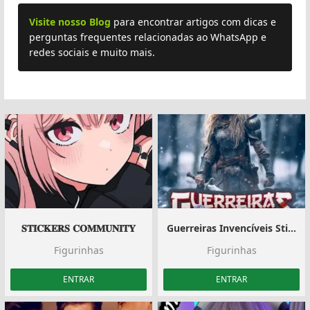
Visite nosso Blog
para encontrar artigos com dicas e
perguntas frequentes relacionadas ao WhatsApp e
redes sociais e muito mais.
𝐒𝐓𝐈𝐂𝐊𝐄𝐑𝐒 𝐂𝐎𝐌𝐌𝐔𝐍𝐈𝐓𝐘
Guerreiras Invencíveis Stickers
Figurinhas
Figurinhas
ENTRAR
ENTRAR