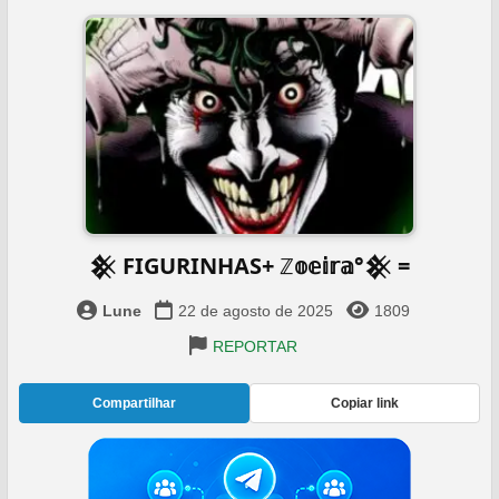
𒆜 FIGURINHAS+ ℤ𝕠𝕖𝕚𝕣𝕒°𒆜 =
Lune
22 de agosto de 2025
1809
REPORTAR
Compartilhar
Copiar link