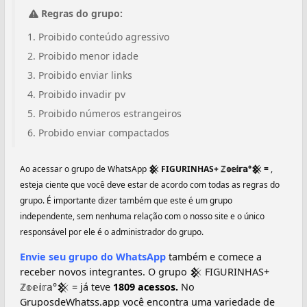
Regras do grupo:
Proibido conteúdo agressivo
Proibido menor idade
Proibido enviar links
Proibido invadir pv
Proibido números estrangeiros
Probido enviar compactados
Ao acessar o grupo de WhatsApp
𒆜 FIGURINHAS+ ℤ𝕠𝕖𝕚𝕣𝕒°𒆜 =
,
esteja ciente que você deve estar de acordo com todas as regras do
grupo. É importante dizer também que este é um grupo
independente, sem nenhuma relação com o nosso site e o único
responsável por ele é o administrador do grupo.
Envie seu grupo do WhatsApp
também e comece a
receber novos integrantes. O grupo 𒆜 FIGURINHAS+
ℤ𝕠𝕖𝕚𝕣𝕒°𒆜 = já teve
1809 acessos.
No
GruposdeWhatss.app você encontra uma variedade de