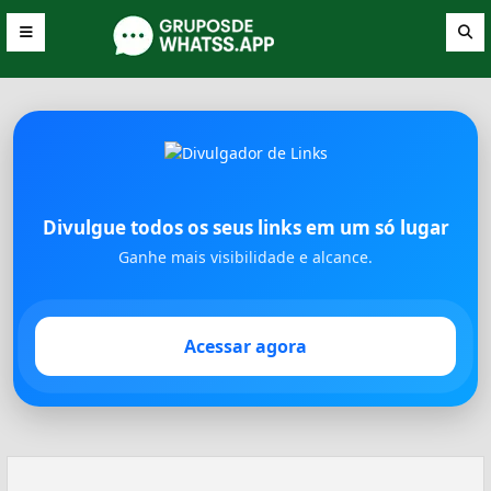
Divulgue todos os seus links em um só lugar
Ganhe mais visibilidade e alcance.
Acessar agora