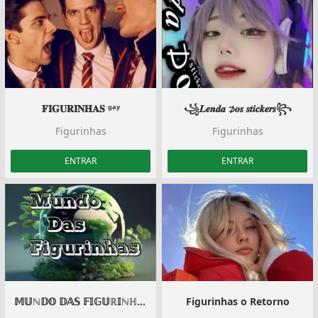
𝐅𝐈𝐆𝐔𝐑𝐈𝐍𝐇𝐀𝐒 ᵍᵃʸ
꧁𝑳𝒆𝒏𝒅𝒂 ⊅𝒐𝒔 𝒔𝒕𝒊𝒄𝒌𝒆𝒓𝒔꧂
Figurinhas
Figurinhas
ENTRAR
ENTRAR
𝕄𝕌ℕ𝔻𝕆 𝔻𝔸𝕊 𝔽𝕀𝔾𝕌ℝ𝕀ℕℍ𝔸𝕊
Figurinhas o Retorno