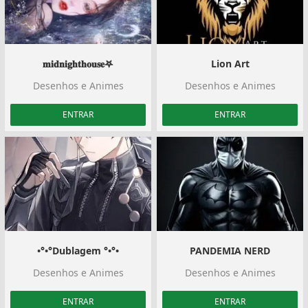
𝐦𝐢𝐝𝐧𝐢𝐠𝐡𝐭𝐡𝐨𝐮𝐬𝐞𖤐
Lion Art
Desenhos e Animes
Desenhos e Animes
ENTRAR
ENTRAR
•°•°Dublagem °•°•
PANDEMIA NERD
Desenhos e Animes
Desenhos e Animes
ENTRAR
ENTRAR