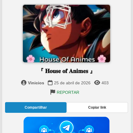
『 𝐇𝐨𝐮𝐬𝐞 𝐨𝐟 𝐀𝐧𝐢𝐦𝐞𝐬 』
Vinicios
25 de abril de 2026
403
REPORTAR
Compartilhar
Copiar link