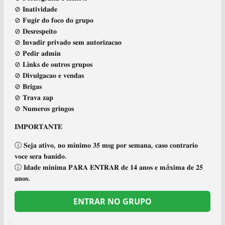
⊘ 𝐈𝐧𝐚𝐭𝐢𝐯𝐢𝐝𝐚𝐝𝐞
⊘ 𝐅𝐮𝐠𝐢𝐫 𝐝𝐨 𝐟𝐨𝐜𝐨 𝐝𝐨 𝐠𝐫𝐮𝐩𝐨
⊘ 𝐃𝐞𝐬𝐫𝐞𝐬𝐩𝐞𝐢𝐭𝐨
⊘ 𝐈𝐧𝐯𝐚𝐝𝐢𝐫 𝐩𝐫𝐢𝐯𝐚𝐝𝐨 𝐬𝐞𝐦 𝐚𝐮𝐭𝐨𝐫𝐢𝐳𝐚𝐜𝐚𝐨
⊘ 𝐏𝐞𝐝𝐢𝐫 𝐚𝐝𝐦𝐢𝐧
⊘ 𝐋𝐢𝐧𝐤𝐬 𝐝𝐞 𝐨𝐮𝐭𝐫𝐨𝐬 𝐠𝐫𝐮𝐩𝐨𝐬
⊘ 𝐃𝐢𝐯𝐮𝐥𝐠𝐚𝐜𝐚𝐨 𝐞 𝐯𝐞𝐧𝐝𝐚𝐬
⊘ 𝐁𝐫𝐢𝐠𝐚𝐬
⊘ 𝐓𝐫𝐚𝐯𝐚 𝐳𝐚𝐩
⊘ 𝐍𝐮𝐦𝐞𝐫𝐨𝐬 𝐠𝐫𝐢𝐧𝐠𝐨𝐬
𝐈𝐌𝐏𝐎𝐑𝐓𝐀𝐍𝐓𝐄
ⓘ 𝐒𝐞𝐣𝐚 𝐚𝐭𝐢𝐯𝐨, 𝐧𝐨 𝐦𝐢𝐧𝐢𝐦𝐨 𝟑𝟓 𝐦𝐬𝐠 𝐩𝐨𝐫 𝐬𝐞𝐦𝐚𝐧𝐚, 𝐜𝐚𝐬𝐨 𝐜𝐨𝐧𝐭𝐫𝐚𝐫𝐢𝐨
𝐯𝐨𝐜𝐞 𝐬𝐞𝐫𝐚 𝐛𝐚𝐧𝐢𝐝𝐨.
ⓘ 𝐈𝐝𝐚𝐝𝐞 𝐦𝐢𝐧𝐢𝐦𝐚 𝐏𝐀𝐑𝐀 𝐄𝐍𝐓𝐑𝐀𝐑 𝐝𝐞 𝟏𝟒 𝐚𝐧𝐨𝐬 𝐞 𝐦á𝐱𝐢𝐦𝐚 𝐝𝐞 𝟐𝟓
𝐚𝐧𝐨𝐬.
ENTRAR NO GRUPO