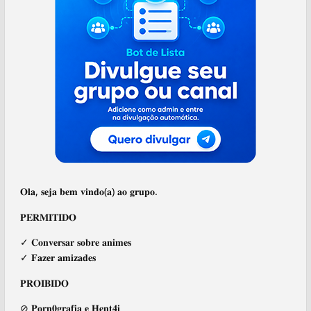
𝐎𝐥𝐚, 𝐬𝐞𝐣𝐚 𝐛𝐞𝐦 𝐯𝐢𝐧𝐝𝐨(𝐚) 𝐚𝐨 𝐠𝐫𝐮𝐩𝐨.
𝐏𝐄𝐑𝐌𝐈𝐓𝐈𝐃𝐎
✓ 𝐂𝐨𝐧𝐯𝐞𝐫𝐬𝐚𝐫 𝐬𝐨𝐛𝐫𝐞 𝐚𝐧𝐢𝐦𝐞𝐬
✓ 𝐅𝐚𝐳𝐞𝐫 𝐚𝐦𝐢𝐳𝐚𝐝𝐞𝐬
𝐏𝐑𝐎𝐈𝐁𝐈𝐃𝐎
⊘ 𝐏𝐨𝐫𝐧𝟎𝐠𝐫𝐚𝐟𝐢𝐚 𝐞 𝐇𝐞𝐧𝐭𝟒𝐢