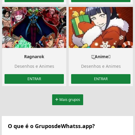
Ragnarok
⏤͟͟͞ Anime️⃤
Desenhos e Animes
Desenhos e Animes
ENTRAR
ENTRAR
Mais grupos
O que é o GruposdeWhatss.app?