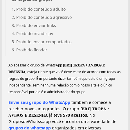
Proibido conteúdo adulto
Proibido conteúdo agressivo
Proibido enviar links
Proibido invadir pv
Probido enviar compactados
Proibido floodar
Ao acessar o grupo de WhatsApp
️[𝐁𝐑𝟏] 𝐓𝐑𝐎𝐏𝐀 • 𝐀𝐕𝐈𝐒𝐎𝐒 𝐄
𝐑𝐄𝐒𝐄𝐍𝐇𝐀
, esteja ciente que você deve estar de acordo com todas as
regras do grupo. É importante dizer também que este é um grupo
independente, sem nenhuma relação com o nosso site e o único
responsável por ele é o administrador do grupo.
Envie seu grupo do WhatsApp
também e comece a
receber novos integrantes. O grupo ️[𝐁𝐑𝟏] 𝐓𝐑𝐎𝐏𝐀 •
𝐀𝐕𝐈𝐒𝐎𝐒 𝐄 𝐑𝐄𝐒𝐄𝐍𝐇𝐀 já teve
570 acessos.
No
GruposdeWhatss.app você encontra uma variedade de
grupos de whatsapp
organizados em diversas