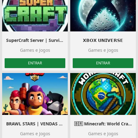
SuperCraft Server | Survival
𝗫𝗕𝗢𝗫 𝗨𝗡𝗜𝗩𝗘𝗥𝗦𝗘
Games e Jogos
Games e Jogos
ENTRAR
ENTRAR
BRAWL STARS | VENDAS | TROCAS | COMPRAS
🇧🇷 Minecraft: World Craft.
Games e Jogos
Games e Jogos