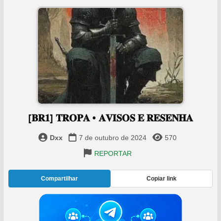
️[𝐁𝐑𝟏] 𝐓𝐑𝐎𝐏𝐀 • 𝐀𝐕𝐈𝐒𝐎𝐒 𝐄 𝐑𝐄𝐒𝐄𝐍𝐇𝐀
Dxx
7 de outubro de 2024
570
REPORTAR
Compartilhar
Copiar link