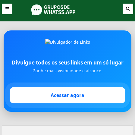
Divulgue todos os seus links em um só lugar
Ganhe mais visibilidade e alcance.
Acessar agora