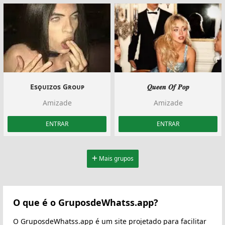
Esǫᴜɪᴢᴏs Gʀᴏᴜᴘ
𝑸𝒖𝒆𝒆𝒏 𝑶𝒇 𝑷𝒐𝒑
Amizade
Amizade
ENTRAR
ENTRAR
Mais grupos
O que é o GruposdeWhatss.app?
O GruposdeWhatss.app é um site projetado para facilitar