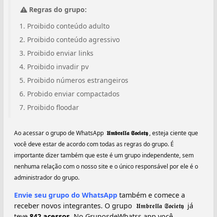
Regras do grupo:
Proibido conteúdo adulto
Proibido conteúdo agressivo
Proibido enviar links
Proibido invadir pv
Proibido números estrangeiros
Probido enviar compactados
Proibido floodar
Ao acessar o grupo de WhatsApp
️ 𝖀𝖒𝖇𝖗𝖊𝖑𝖑𝖆 𝕾𝖔𝖈𝖎𝖊𝖙𝖞 ️
, esteja ciente que
você deve estar de acordo com todas as regras do grupo. É
importante dizer também que este é um grupo independente, sem
nenhuma relação com o nosso site e o único responsável por ele é o
administrador do grupo.
Envie seu grupo do WhatsApp
também e comece a
receber novos integrantes. O grupo ️ 𝖀𝖒𝖇𝖗𝖊𝖑𝖑𝖆 𝕾𝖔𝖈𝖎𝖊𝖙𝖞 ️ já
teve
842 acessos.
No GruposdeWhatss.app você