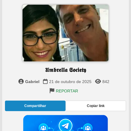
️ 𝖀𝖒𝖇𝖗𝖊𝖑𝖑𝖆 𝕾𝖔𝖈𝖎𝖊𝖙𝖞 ️
Gabriel
21 de outubro de 2025
842
REPORTAR
Compartilhar
Copiar link